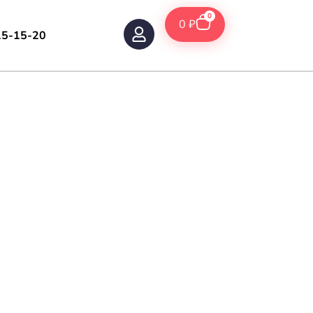
0
0
₽
15-15-20