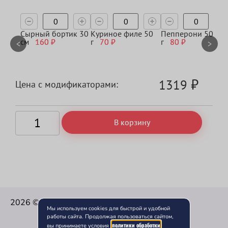
Сырный бортик 30
Куриное филе 50
Пепперони 50
см
160
₽
г
70
₽
г
80
₽
<
>
₽
1319
Цена с модификаторами:
В корзину
2026 © Ниндзя — Доставка Вкусной еды.
Мы используем cookies для быстрой и удобной
работы сайта. Продолжая пользоваться сайтом,
политики обработки
вы принимаете условия