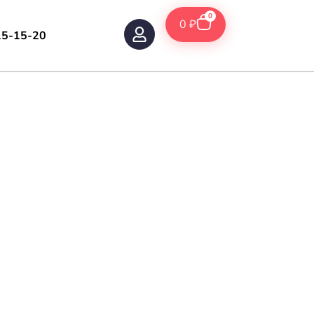
0
0
₽
15-15-20