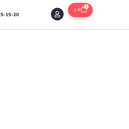
0
0
₽
15-15-20