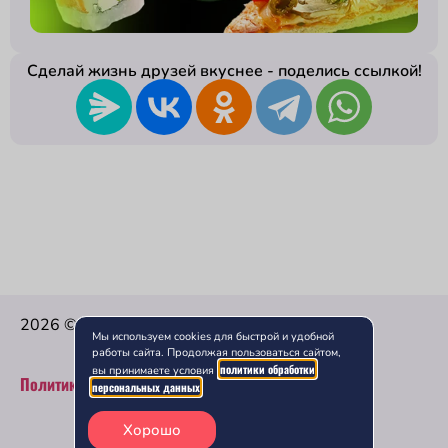
Сделай жизнь друзей вкуснее - поделись ссылкой!
2026 © Ниндзя — Доставка Вкусной еды.
Мы используем cookies для быстрой и удобной
работы сайта. Продолжая пользоваться сайтом,
политики обработки
вы принимаете условия
Политика конфиденциальности
персональных данных
0
0
₽
Хорошо