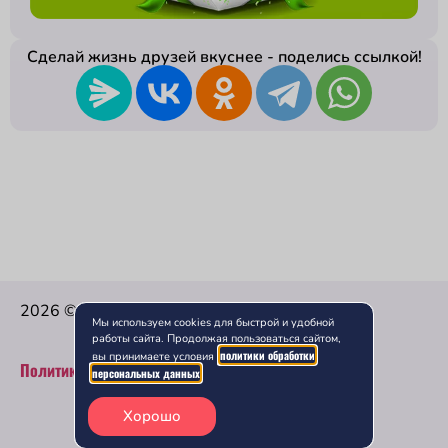
Сделай жизнь друзей вкуснее - поделись ссылкой!
2026 © Ниндзя — Доставка Вкусной еды.
Мы используем cookies для быстрой и удобной
работы сайта. Продолжая пользоваться сайтом,
политики обработки
вы принимаете условия
Политика конфиденциальности
персональных данных
0
0
₽
Хорошо